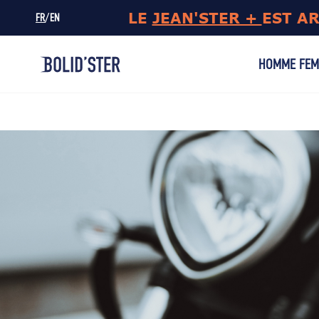
LE
JEAN'STER +
EST A
/
FR
EN
HOMME
FE