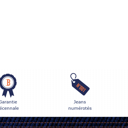
Garantie
Jeans
écennale
numérotés